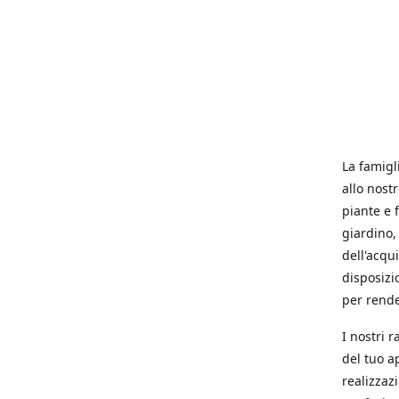
La famigl
allo nost
piante e f
giardino, 
dell'acqu
disposizi
per rende
I nostri 
del tuo a
realizzaz