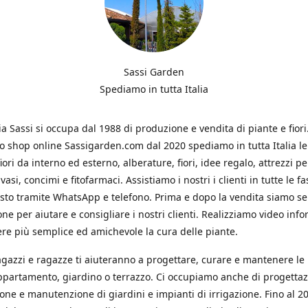
Sassi Garden
Spediamo in tutta Italia
ia Sassi si occupa dal 1988 di produzione e vendita di piante e fiori
ro shop online Sassigarden.com dal 2020 spediamo in tutta Italia le
iori da interno ed esterno, alberature, fiori, idee regalo, attrezzi per
vasi, concimi e fitofarmaci. Assistiamo i nostri i clienti in tutte le fa
isto tramite WhatsApp e telefono. Prima e dopo la vendita siamo s
one per aiutare e consigliare i nostri clienti. Realizziamo video info
re più semplice ed amichevole la cura delle piante.
ragazzi e ragazze ti aiuteranno a progettare, curare e mantenere le
ppartamento, giardino o terrazzo. Ci occupiamo anche di progettaz
ione e manutenzione di giardini e impianti di irrigazione. Fino al 2