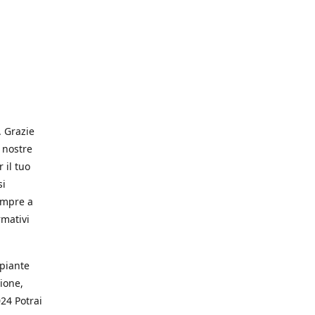
. Grazie
 nostre
 il tuo
si
empre a
rmativi
 piante
ione,
024 Potrai