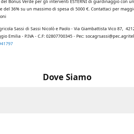
 del Bonus Verde per gli interventi ESTERNI di giardinaggio con u
e del 36% su un massimo di spesa di 5000 €. Contattaci per maggi
oni
gricola Sassi di Sassi Nicolò e Paolo - Via Giambattista Vico 87, 4212
ggio Emilia - P.IVA - C.F: 02807700345 - Pec: socagrsassi@pec.agritel.
941797
Dove Siamo