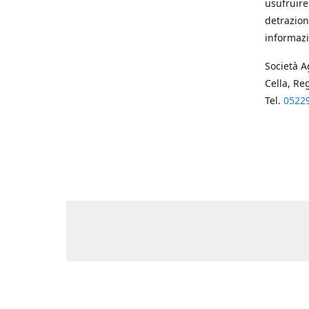
usufruire
detrazion
informazi
Società A
Cella, Re
Tel.
0522