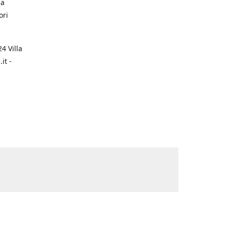
na
ori
4 Villa
it -