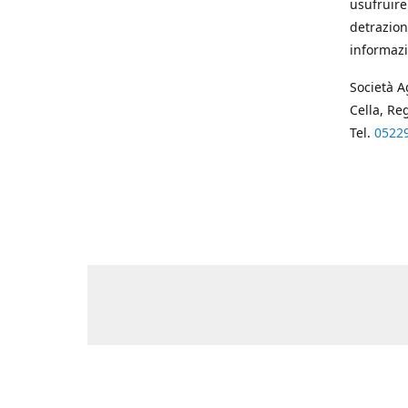
usufruire
detrazion
informazi
Società A
Cella, Re
Tel.
0522