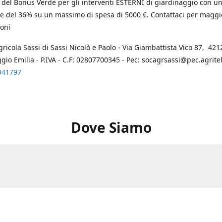
 del Bonus Verde per gli interventi ESTERNI di giardinaggio con u
e del 36% su un massimo di spesa di 5000 €. Contattaci per maggi
oni
gricola Sassi di Sassi Nicolò e Paolo - Via Giambattista Vico 87, 4212
ggio Emilia - P.IVA - C.F: 02807700345 - Pec: socagrsassi@pec.agritel.
941797
Dove Siamo