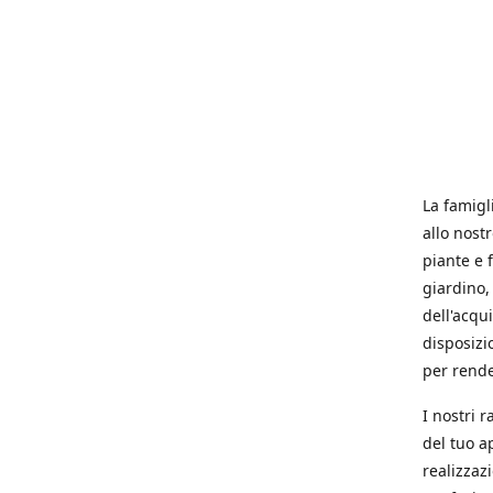
La famigl
allo nost
piante e f
giardino, 
dell'acqu
disposizi
per rende
I nostri 
del tuo a
realizzaz