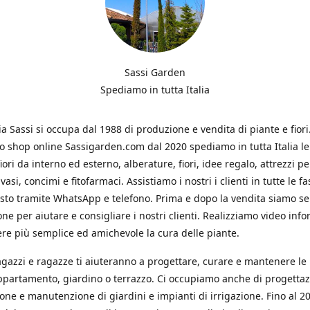
Sassi Garden
Spediamo in tutta Italia
ia Sassi si occupa dal 1988 di produzione e vendita di piante e fiori
ro shop online Sassigarden.com dal 2020 spediamo in tutta Italia le
iori da interno ed esterno, alberature, fiori, idee regalo, attrezzi per
vasi, concimi e fitofarmaci. Assistiamo i nostri i clienti in tutte le fa
isto tramite WhatsApp e telefono. Prima e dopo la vendita siamo s
one per aiutare e consigliare i nostri clienti. Realizziamo video info
re più semplice ed amichevole la cura delle piante.
ragazzi e ragazze ti aiuteranno a progettare, curare e mantenere le
ppartamento, giardino o terrazzo. Ci occupiamo anche di progettaz
ione e manutenzione di giardini e impianti di irrigazione. Fino al 2