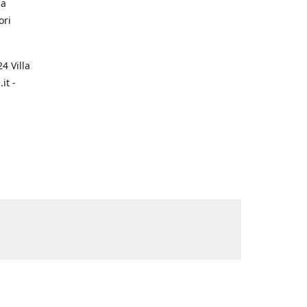
na
ori
4 Villa
it -