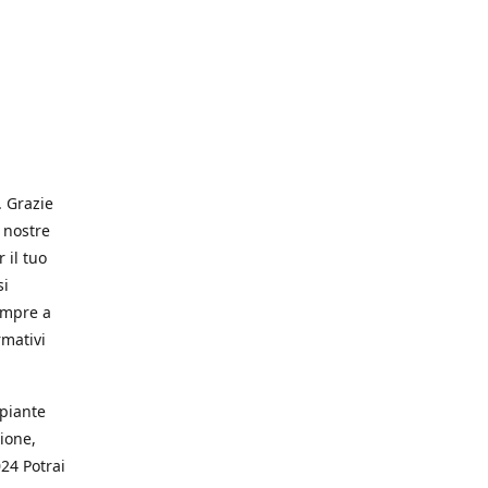
. Grazie
 nostre
 il tuo
si
empre a
rmativi
 piante
ione,
024 Potrai